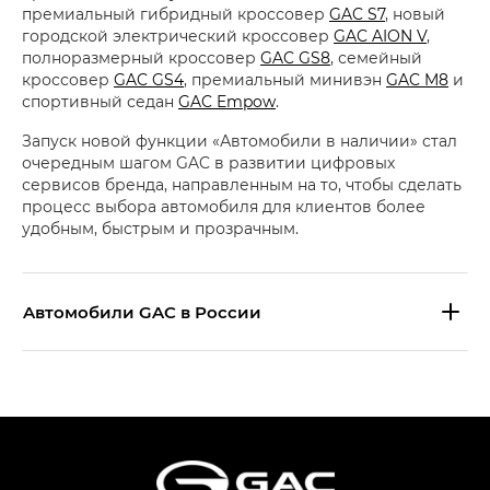
премиальный гибридный кроссовер
GAC S7
, новый
городской электрический кроссовер
GAC AION V
,
полноразмерный кроссовер
GAC GS8
, семейный
кроссовер
GAC GS4
, премиальный минивэн
GAC M8
и
спортивный седан
GAC Empow
.
Запуск новой функции «Автомобили в наличии» стал
очередным шагом GAC в развитии цифровых
сервисов бренда, направленным на то, чтобы сделать
процесс выбора автомобиля для клиентов более
удобным, быстрым и прозрачным.
Aвтомобили GAC в России
S9 — Эс 9 (S9) в комплектации
Эс Икс ПРЕМИУМ — SX PREMIUM
S7 — Эс 7 (S7) в комплектациях
Эс Икс ПРЕМИУМ — SX PREMIUM, Эс Тэ — ST