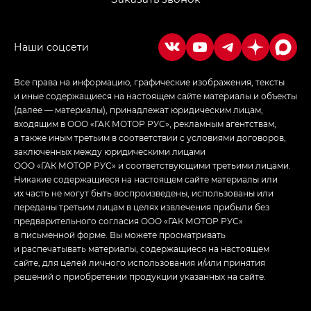
Empow — Эмпау (Empow) в комплектации
Джи Эс — GS, Джи Эль с элементы экстерьера
в спортивном стиле — GL
(S-Style)
Все права на информацию, графические изображения, тексты
и иные содержащиеся на настоящем сайте материалы и объекты
(далее — материалы), принадлежат юридическим лицам,
входящим в ООО «ГАК МОТОР РУС», рекламным агентствам,
а также иным третьим в соответствии с условиями договоров,
заключенных между юридическими лицами
ООО «ГАК МОТОР РУС» и соответствующими третьими лицами.
Никакие содержащиеся на настоящем сайте материалы или
их часть не могут быть воспроизведены, использованы или
переданы третьим лицам в целях извлечения прибыли без
предварительного согласия ООО «ГАК МОТОР РУС»
в письменной форме. Вы можете просматривать
и распечатывать материалы, содержащиеся на настоящем
сайте, для целей личного использования и/или принятия
решений о приобретении продукции указанных на сайте.