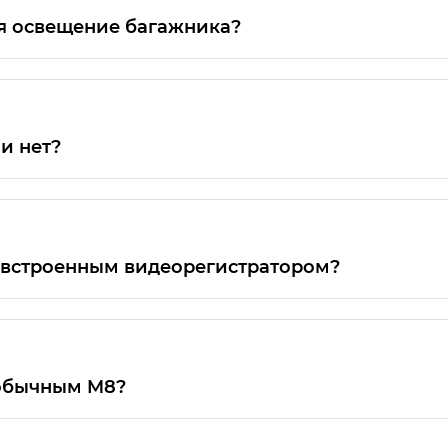
ся освещение багажника?
сех моделях GAC
и нет?
 наличие передних ПТФ.
ь встроенным видеорегистратором?
сплуатации со звездочкой. Это значит, что оборудов
 можете найти в спецификации. Обычно специфика
 обычным M8?
адочных мест, а версия Lounge — это автомобиль с 