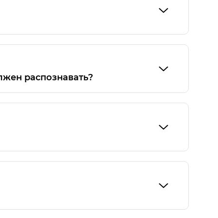
 M8
олжен распознавать?
ции одна: «Хеллоу Джи-Эй-Си . Список
отке автомобилей GAC можно
ой обработке автомобилей GAC можно