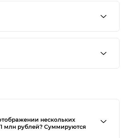
ён с колёсами механически. Он работает
омоторы .
доступна только в комплектации EX
 отображении нескольких
а 1 млн рублей? Суммируются