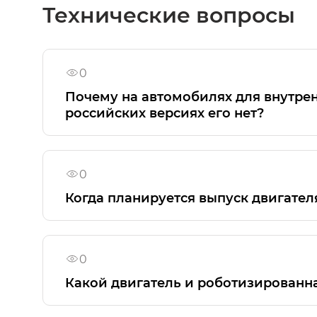
перегородкой между рядами.
Технические вопросы
0
Почему на автомобилях для внутренн
российских версиях его нет?
Автомобили бренда GAC, предназначенные
сертификационные различия. В соответст
0
(фаркопа) для российского рынка не пред
Когда планируется выпуск двигател
В данный момент нет информации о двига
0
Какой двигатель и роботизированн
Двигатель и роботизированная коробка 