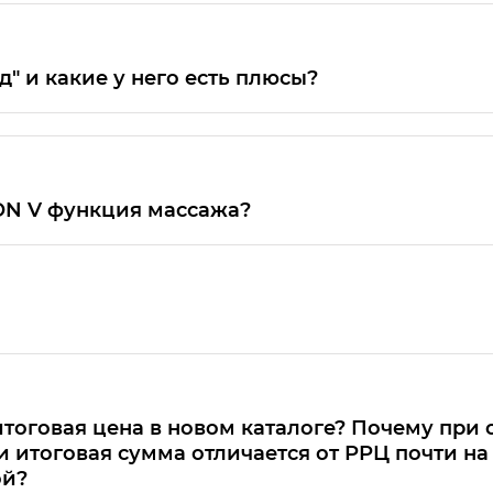
iya-dlya-rossii
" и какие у него есть плюсы?
e Extended Electric Vehicle) ДВС никогда не соедин
ющий электричество, а колёса крутят только электр
ION V функция массажа?
яда не доступна в базовой версии EX, эта функция 
льной точке КПД,
ансмиссия,
тоговая цена в новом каталоге? Почему при
 итоговая сумма отличается от РРЦ почти н
ой?