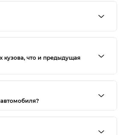
ти и 380 Нм крутящего момента. В паре с
 коробка передач Aisin. Точно такой же
стном исполнении: комплектация GL (на 5
х кузова, что и предыдущая
а автомобиля?
Использование других дисков с другими
ески, а также изменению ходовых