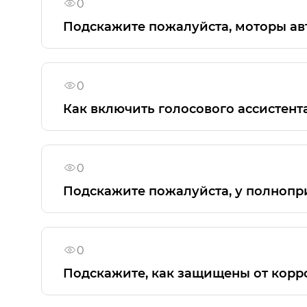
0
Подскажите пожалуйста, моторы ав
Чугунный блок цилиндров присутствует в 
0
Как включить голосового ассистента
Включить голосового ассистента можно кн
команд на данный момент формируется и 
0
Подскажите пожалуйста, у полнопр
На GS4 применяется катафорез. Более п
ознакомиться здесь:
https://gac.ru/adaptats
0
Подскажите, как защищены от корр
Используется катафорезное грунтование