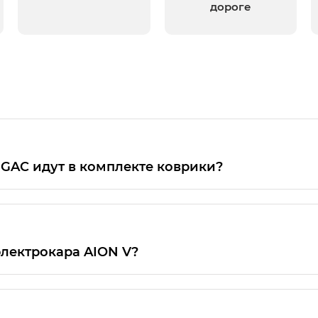
дороге
 GAC идут в комплекте коврики?
, изначально они отсутствуют во всех моделях и ко
электрокара AION V?
плектациях EX и EX Premium.