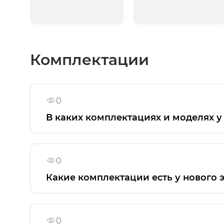
Комплектации
0
В каких комплектациях и моделях у
Автомобили GAC не оснащаются ковриками
0
Какие комплектации есть у нового 
На данный момент AION V доступен в ком
0