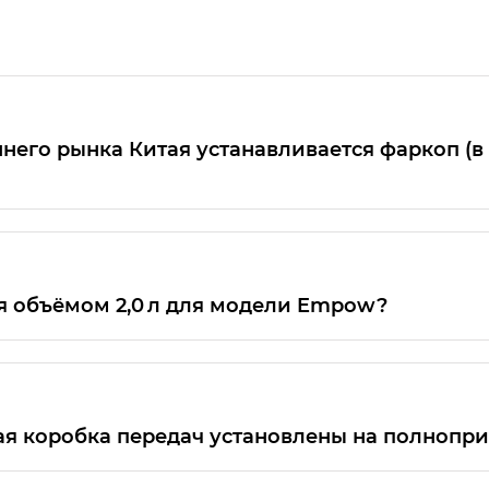
его рынка Китая устанавливается фаркоп (в 
 для внутреннего рынка Китая и для российского 
вии с действующим ОТТС для модели GAC GS8, устан
усмотрена.
я объёмом 2,0 л для модели Empow?
теле 2,0 л для модели GAC Empow.
ая коробка передач установлены на полнопр
передач являются собственной разработкой компан