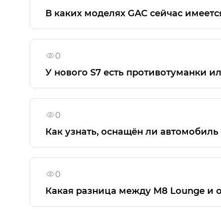
В каких моделях GAC сейчас имеет
Освещение багажника присутствует во в
0
У нового S7 есть противотуманки ил
Конструкция GAC S7 не предусматривает
0
Как узнать, оснащён ли автомобил
Данная опция указана в руководстве по эк
Полный список опций вашего автомобиля
0
купли-продажи нового автомобиля.
Какая разница между M8 Lounge и
M8 в стандартном исполнении имеет 7 пос