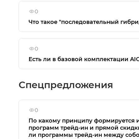
ознакомиться здесь:
https://gac.ru/adaptats
0
Что такое "последовательный гибрид
В последовательном гибриде (REEV — Rang
исключительно как генератор, вырабатыва
0
Из плюсов можно отметить:
Есть ли в базовой комплектации A
- Плавность и тишина движения,
Функция массажа для сидений переднего р
- Двигатель-генератор работает в оптима
Premium.
- Не нужна сложная многоступенчатая тр
Спецпредложения
- Дальность хода
0
По какому принципу формируется и
программ трейд-ин и прямой скидки
ли программы трейд-ин между соб