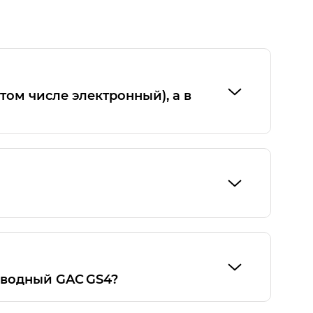
том числе электронный), а в
рынка, имеют конструктивные и
овка буксировочного устройства
иводный GAC GS4?
ии GAC. Исполнение GAC GS4 с полным