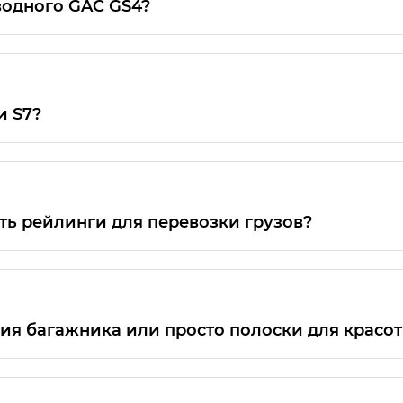
водного GAC GS4?
сли сложить второй ряд сидений, то его объём увели
и S7?
кроссовера GAC S7 составляет 200 мм.
ть рейлинги для перевозки грузов?
рены конструкцией
ия багажника или просто полоски для красо
ляются декоративным элементом и не могут непосре