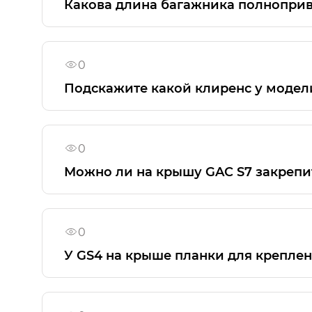
Какова длина багажника полнопри
Объём багажника GAC GS4 — 638 литров. Е
багажника при этом составит 2 метра.
0
Подскажите какой клиренс у модел
Дорожный просвет (клиренс) гибридного 
0
Можно ли на крышу GAC S7 закрепи
Рейлинги на крыше GAC S7 не предусмот
0
У GS4 на крыше планки для креплен
Рейлинги, установленные на GAC GS4, яв
грузов.