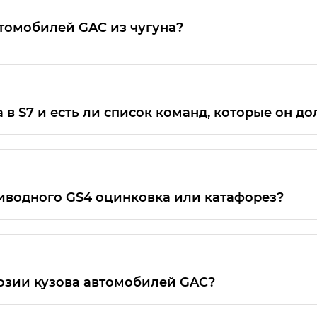
томобилей GAC из чугуна?
двигателях объемом 2.0 л у моделей GAC GS4, GS8 и
 в S7 и есть ли список команд, которые он д
опкой на руле или голосовой фразой — фраза актива
мы им поделимся как только он будет готов
иводного GS4 оцинковка или катафорез?
одробно с информацией по антикоррозийной обраб
iya-dlya-rossii
озии кузова автомобилей GAC?
. Более подробно с информацией по антикоррозийн