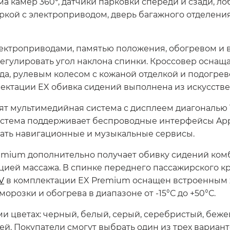
ма камер 360°, датчики парковки спереди и сзади, ло
кой с электроприводом, дверь багажного отделени
ктроприводами, памятью положения, обогревом и в
егулировать угол наклона спинки. Кроссовер оснащ
да, рулевым колесом с кожаной отделкой и подогре
ектации EX обивка сидений выполнена из искусстве
ят мультимедийная система с дисплеем диагональю 
стема поддерживает беспроводные интерфейсы Apple
вать навигационные и музыкальные сервисы.
emium дополнительно получает обивку сидений ком
ией массажа. В спинке переднего пассажирского кр
V
в комплектации EX Premium оснащен встроенным х
озки и обогрева в диапазоне от -15°С до +50°С.
ми цветах: черный, белый, серый, серебристый, беж
й. Покупатели смогут выбрать один из трех вариант