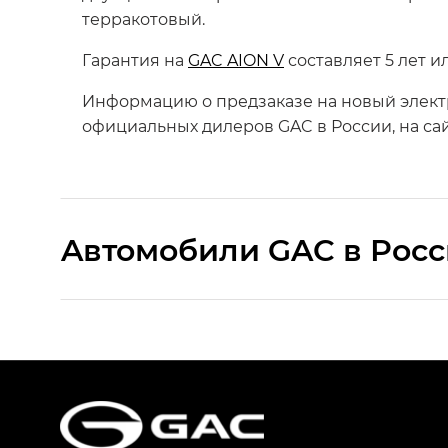
терракотовый.
Гарантия на
GAC AION V
составляет 5 лет и
Информацию о предзаказе на новый элек
официальных дилеров GAC в России, на са
Aвтомобили GAC в Рос
S9 — Эс 9 (S9) в комплектации Эс Икс 
S7 — Эс 7 (S7) в комплектациях Эс Икс П
HYPTEC HT — Хайптек Эйч Ти (HYPTEC H