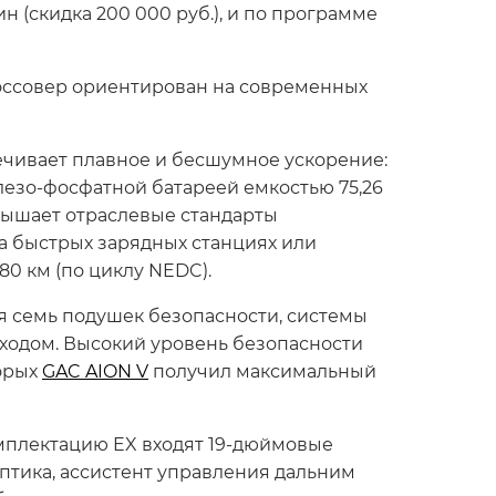
 (скидка 200 000 руб.), и по программе
россовер ориентирован на современных
печивает плавное и бесшумное ускорение:
езо-фосфатной батареей емкостью 75,26
ревышает отраслевые стандарты
а быстрых зарядных станциях или
80 км (по циклу NEDC).
я семь подушек безопасности, системы
ходом. Высокий уровень безопасности
торых
GAC AION V
получил максимальный
омплектацию EX входят 19-дюймовые
птика, ассистент управления дальним