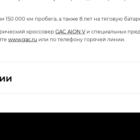
ли 150 000 км пробега, а также 8 лет на тяговую бата
трический кроссовер
GAC AION V
и специальных пред
йте
www.gac.ru
или по телефону горячей линии.
сии
ПРЕМИУМ — SX PREMIUM
РЕМИУМ — SX PREMIUM, Эс Тэ — ST
T) в комплектации Экс ПРЕМИУМ — EX PREMIUM