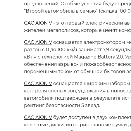
предложений. Особые условия будут предл
“Второй автомобиль в семью” (скидка 100 0
GAC AION V
- это первый электрический а
жителей мегаполисов, которые ценят ком
GAC AION V
оснащается электромотором мощ
разгон с 0 до 100 км/ч занимает 7,9 секунды
кВт ч с технологией Magazine Battery 2.0
обеспечения взрыво- и пожаробезопаснос
переменным током от обычной бытовой элек
GAC AION V
оснащается широким набором с
контроля слепых зон, удержания в полос
автомобиля подтвержден в результате исп
рейтинг безопасности 5 звезд.
GAC AION V
будет доступен в двух компле
колесные диски, интегрированные ручки д