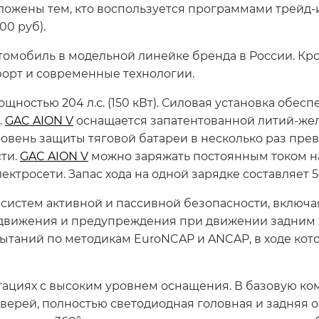
ожены тем, кто воспользуется программами трейд-ин
00 руб).
втомобиль в модельной линейке бренда в России. К
форт и современные технологии.
ностью 204 л.с. (150 кВт). Силовая установка обес
.
GAC AION V
оснащается запатентованной литий-жел
. Уровень защиты тяговой батареи в несколько раз п
ти.
GAC AION V
можно заряжать постоянным током н
тросети. Запас хода на одной зарядке составляет 5
истем активной и пассивной безопасности, включа
е движения и предупреждения при движении задним 
ытаний по методикам EuroNCAP и ANCAP, в ходе ко
ктациях с высоким уровнем оснащения. В базовую к
верей, полностью светодиодная головная и задняя о