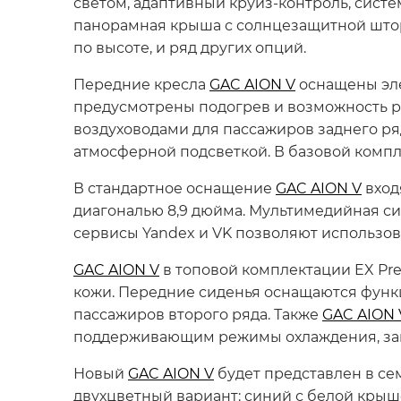
светом, адаптивный круиз-контроль, систе
панорамная крыша с солнцезащитной штор
по высоте, и ряд других опций.
Передние кресла
GAC AION V
оснащены эле
предусмотрены подогрев и возможность р
воздуховодами для пассажиров заднего ря
атмосферной подсветкой. В базовой компл
В стандартное оснащение
GAC AION V
вход
диагональю 8,9 дюйма. Мультимедийная си
сервисы Yandex и VK позволяют использо
GAC AION V
в топовой комплектации EX Pr
кожи. Передние сиденья оснащаются функц
пассажиров второго ряда. Также
GAC AION 
поддерживающим режимы охлаждения, замор
Новый
GAC AION V
будет представлен в се
двухцветный вариант: синий с белой крыше