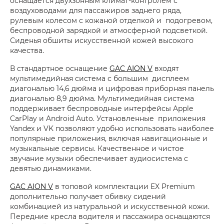
оснащается двухзонным климат-контролем с
воздуховодами для пассажиров заднего ряда,
рулевым колесом с кожаной отделкой и подогревом,
беспроводной зарядкой и атмосферной подсветкой.
Сиденья обшиты искусственной кожей высокого
качества.
В стандартное оснащение
GAC AION V
входят
мультимедийная система с большим дисплеем
диагональю 14,6 дюйма и цифровая приборная панель
диагональю 8,9 дюйма. Мультимедийная система
поддерживает беспроводные интерфейсы Apple
CarPlay и Android Auto. Установленные приложения
Yandex и VK позволяют удобно использовать наиболее
популярные приложения, включая навигационные и
музыкальные сервисы. Качественное и чистое
звучание музыки обеспечивает аудиосистема с
девятью динамиками.
GAC AION V
в топовой комплектации EX Premium
дополнительно получает обивку сидений
комбинацией из натуральной и искусственной кожи.
Передние кресла водителя и пассажира оснащаются