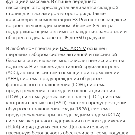
функцией массажа. В спинке переднего
пассажирского кресла устанавливается складной
столик для пассажиров второго ряда. Также
кроссоверы в комплектации EX Premium оснащаются
встроенным холодильником объемом 6,6 литра,
поддерживающим режимы охлаждения, заморозки и
обогрева в диапазоне от -15 до +50 градусов.
В любой комплектации
GAC AION V
оснащен
широким набором систем активной и пассивной
безопасности, включая многочисленные ассистенты
водителя. В их числе: адаптивный круиз-контроль
(ACC), активная система помощи при торможении
(AEB), система предупреждения об угрозе
фронтального столкновения (FCW), система
предупреждения о выезде из полосы движения
(LDW), система удержания в полосе (LDP), система
контроля слепых зон (BSD), система предупреждения
об угрозе столкновения сзади (RCW), система
предупреждения при выезде задним ходом (RCTA),
система экстренного удержания в полосе движения
(ELKA) и ряд других систем. Дополнительную
пассивную безопасность обеспечивают семь подушек