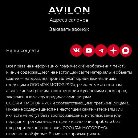
M8 — Эм 8 (M8) в комплектациях Джи Эль — GL,
Джи Ти — GT, Джи Икс — GX,
Джи Икс ПРЕМИУМ — GX PREMIUM, ЛАУНЖ —
LOUNGE
Адреса салонов
Заказать звонок
Empow — Эмпау (Empow) в комплектации
Джи Эс — GS, Джи Эль с элементы экстерьера
в спортивном стиле — GL
(S-Style)
Все права на информацию, графические изображения, тексты
и иные содержащиеся на настоящем сайте материалы и объекты
(далее — материалы), принадлежат юридическим лицам,
входящим в ООО «ГАК МОТОР РУС», рекламным агентствам,
а также иным третьим в соответствии с условиями договоров,
заключенных между юридическими лицами
ООО «ГАК МОТОР РУС» и соответствующими третьими лицами.
Никакие содержащиеся на настоящем сайте материалы или
их часть не могут быть воспроизведены, использованы или
переданы третьим лицам в целях извлечения прибыли без
предварительного согласия ООО «ГАК МОТОР РУС»
в письменной форме. Вы можете просматривать