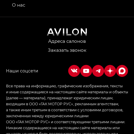
привод — GB AWD, Джи Эль Полный привод —
О нас
GL AWD
M8 — Эм 8 (M8) в комплектациях Джи Эль — GL,
Джи Ти — GT, Джи Икс — GX,
Джи Икс ПРЕМИУМ — GX PREMIUM, ЛАУНЖ —
LOUNGE
Адреса салонов
Заказать звонок
Empow — Эмпау (Empow) в комплектации
Джи Эс — GS, Джи Эль с элементы экстерьера
в спортивном стиле — GL
(S-Style)
Все права на информацию, графические изображения, тексты
и иные содержащиеся на настоящем сайте материалы и объекты
(далее — материалы), принадлежат юридическим лицам,
входящим в ООО «ГАК МОТОР РУС», рекламным агентствам,
а также иным третьим в соответствии с условиями договоров,
заключенных между юридическими лицами
ООО «ГАК МОТОР РУС» и соответствующими третьими лицами.
Никакие содержащиеся на настоящем сайте материалы или
их часть не могут быть воспроизведены, использованы или