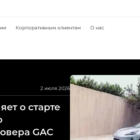
чии
Корпоративным клиентам
О нас
2 июля 2026
ет о старте
о
совера GAC