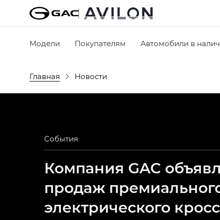
Модели
Покупателям
Автомобили в нали
Главная
Новости
События
Компания GAC объявля
продаж премиальног
электрического крос