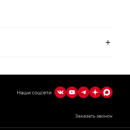
Заказать звонок
МИУМ — GX PREMIUM, Джи Эти — GT, Джи Эль —