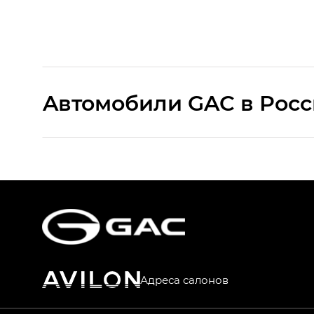
Aвтомобили GAC в Рос
S9 — Эс 9 (S9) в комплектации Эс Икс 
S7 — Эс 7 (S7) в комплектациях Эс Икс П
HYPTEC HT — Хайптек Эйч Ти (HYPTEC H
AION V — Айон Ви в комплектациях Экс 
Адреса салонов
GS8 — Джи Эс 8 (GS8) в комплектациях 
GL