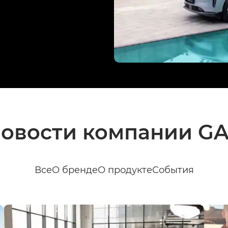
овости компании G
Все
О бренде
О продукте
События