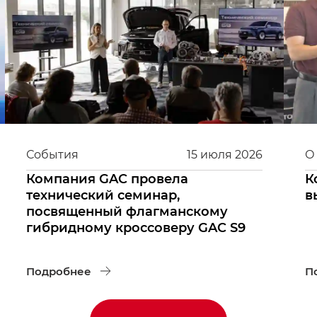
События
15
июля
2026
О
Компания GAC провела
К
технический семинар,
в
посвященный флагманскому
гибридному кроссоверу GAC S9
Подробнее
П