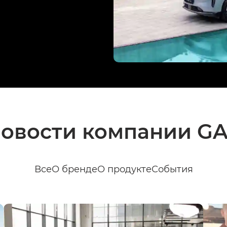
овости компании G
Все
О бренде
О продукте
События