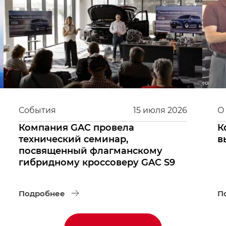
События
15
июля
2026
О
Компания GAC провела
К
технический семинар,
в
посвященный флагманскому
гибридному кроссоверу GAC S9
Подробнее
П