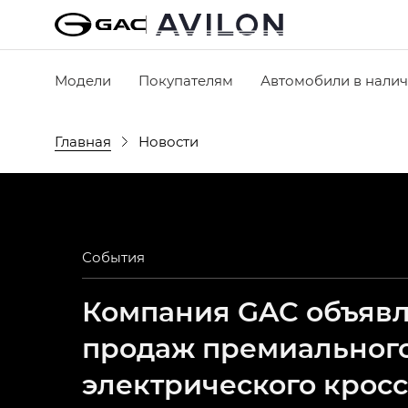
Модели
Покупателям
Автомобили в нали
Главная
Новости
События
Компания GAC объявля
продаж премиальног
электрического крос