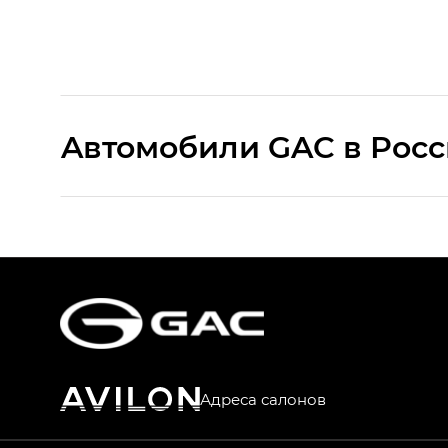
Aвтомобили GAC в Рос
S9 — Эс 9 (S9) в комплектации Эс Икс 
S7 — Эс 7 (S7) в комплектациях Эс Икс П
HYPTEC HT — Хайптек Эйч Ти (HYPTEC H
AION V — Айон Ви в комплектациях Экс 
Адреса салонов
GS8 — Джи Эс 8 (GS8) в комплектациях 
GL