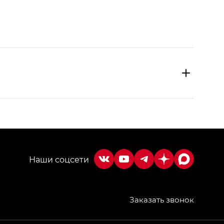
Заказать звонок
МИУМ — GX PREMIUM, Джи Эти — GT, Джи Эль —