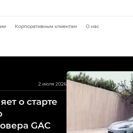
чии
Корпоративным клиентам
О нас
2 июля 2026
ет о старте
о
совера GAC