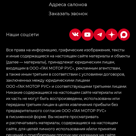
LOUNGE
Адреса салонов
Заказать звонок
Empow — Эмпау (Empow) в комплектации
Джи Эс — GS, Джи Эль с элементы экстерьера
в спортивном стиле — GL
(S-Style)
Все права на информацию, графические изображения, тексты
и иные содержащиеся на настоящем сайте материалы и объекты
(далее — материалы), принадлежат юридическим лицам,
входящим в ООО «ГАК МОТОР РУС», рекламным агентствам,
а также иным третьим в соответствии с условиями договоров,
заключенных между юридическими лицами
ООО «ГАК МОТОР РУС» и соответствующими третьими лицами.
Никакие содержащиеся на настоящем сайте материалы или
их часть не могут быть воспроизведены, использованы или
переданы третьим лицам в целях извлечения прибыли без
предварительного согласия ООО «ГАК МОТОР РУС»
в письменной форме. Вы можете просматривать
и распечатывать материалы, содержащиеся на настоящем
сайте, для целей личного использования и/или принятия
решений о приобретении продукции указанных на сайте.