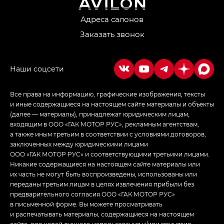
Джи Икс ПРЕМИУМ — GX PREMIUM, ЛАУНЖ —
LOUNGE
Адреса салонов
Заказать звонок
Empow — Эмпау (Empow) в комплектации
Джи Эс — GS, Джи Эль с элементы экстерьера
в спортивном стиле — GL
(S-Style)
Все права на информацию, графические изображения, тексты
и иные содержащиеся на настоящем сайте материалы и объекты
(далее — материалы), принадлежат юридическим лицам,
входящим в ООО «ГАК МОТОР РУС», рекламным агентствам,
а также иным третьим в соответствии с условиями договоров,
заключенных между юридическими лицами
ООО «ГАК МОТОР РУС» и соответствующими третьими лицами.
Никакие содержащиеся на настоящем сайте материалы или
их часть не могут быть воспроизведены, использованы или
переданы третьим лицам в целях извлечения прибыли без
предварительного согласия ООО «ГАК МОТОР РУС»
в письменной форме. Вы можете просматривать
и распечатывать материалы, содержащиеся на настоящем
сайте, для целей личного использования и/или принятия