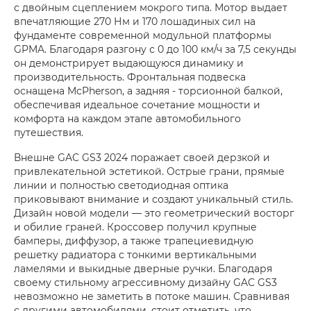
с двойным сцеплением мокрого типа. Мотор выдает
впечатляющие 270 Нм и 170 лошадиных сил на
фундаменте современной модульной платформы
GPMA. Благодаря разгону с 0 до 100 км/ч за 7,5 секунды
он демонстрирует выдающуюся динамику и
производительность. Фронтальная подвеска
оснащена McPherson, а задняя - торсионной балкой,
обеспечивая идеальное сочетание мощности и
комфорта на каждом этапе автомобильного
путешествия.
Внешне GAC GS3 2024 поражает своей дерзкой и
привлекательной эстетикой. Острые грани, прямые
линии и полностью светодиодная оптика
приковывают внимание и создают уникальный стиль.
Дизайн новой модели — это геометрический восторг
и обилие граней. Кроссовер получил крупные
бамперы, диффузор, а также трапециевидную
решетку радиатора с тонкими вертикальными
ламелями и выкидные дверные ручки. Благодаря
своему стильному агрессивному дизайну GAC GS3
невозможно не заметить в потоке машин. Сравнивая
с другими автомобилями, стоит отметить, что