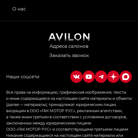
Передний привод — GB 2WD, Джи Би Полный
привод — GB AWD, Джи Эль Полный привод —
О нас
GL AWD
M8 — Эм 8 (M8) в комплектациях Джи Эль — GL,
Джи Ти — GT, Джи Икс — GX,
Джи Икс ПРЕМИУМ — GX PREMIUM, ЛАУНЖ —
LOUNGE
Адреса салонов
Заказать звонок
Empow — Эмпау (Empow) в комплектации
Джи Эс — GS, Джи Эль с элементы экстерьера
в спортивном стиле — GL
(S-Style)
Все права на информацию, графические изображения, тексты
и иные содержащиеся на настоящем сайте материалы и объекты
(далее — материалы), принадлежат юридическим лицам,
входящим в ООО «ГАК МОТОР РУС», рекламным агентствам,
а также иным третьим в соответствии с условиями договоров,
заключенных между юридическими лицами
ООО «ГАК МОТОР РУС» и соответствующими третьими лицами.
Никакие содержащиеся на настоящем сайте материалы или