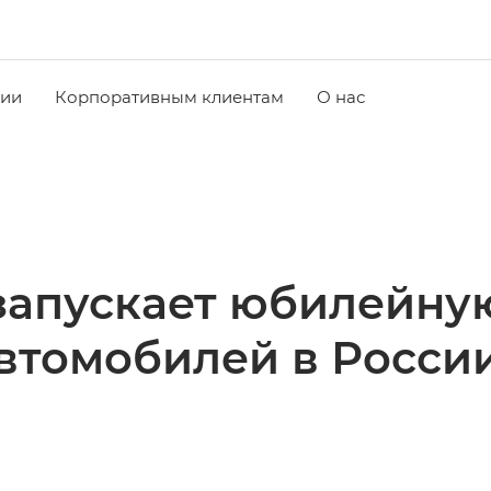
чии
Корпоративным клиентам
О нас
запускает юбилейную
втомобилей в Росси