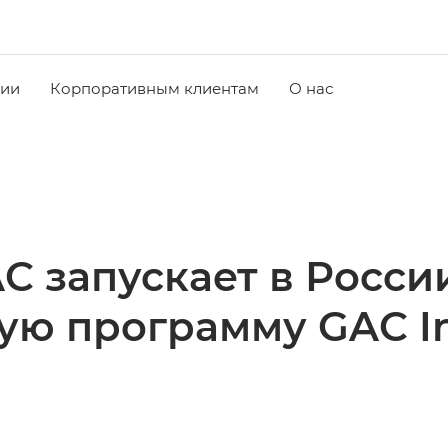
чии
Корпоративным клиентам
О нас
C запускает в Росс
ую программу GAC I