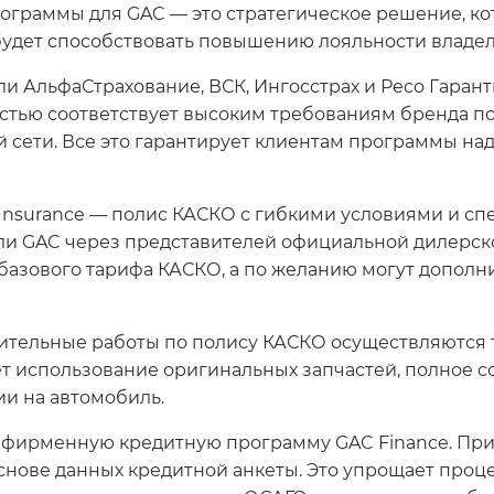
рограммы для GAC — это стратегическое решение, к
 будет способствовать повышению лояльности владе
и АльфаСтрахование, ВСК, Ингосстрах и Ресо Гарант
стью соответствует высоким требованиям бренда по
й сети. Все это гарантирует клиентам программы н
Insurance — полис КАСКО с гибкими условиями и сп
и GAC через представителей официальной дилерской
 базового тарифа КАСКО, а по желанию могут дополн
ительные работы по полису КАСКО осуществляются т
т использование оригинальных запчастей, полное с
ии на автомобиль.
в фирменную кредитную программу GAC Finance. При
снове данных кредитной анкеты. Это упрощает проце