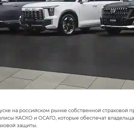
ске на российском рынке собственной страховой про
полисы КАСКО и ОСАГО, которые обеспечат владель
аховой защиты.