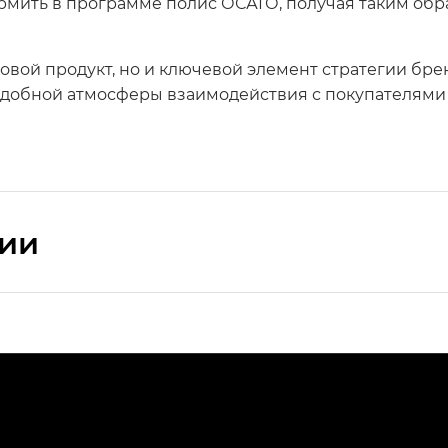
ормить в программе полис ОСАГО, получая таким об
ховой продукт, но и ключевой элемент стратегии бр
удобной атмосферы взаимодействия с покупателями
сии
ПРЕМИУМ — SX PREMIUM
РЕМИУМ — SX PREMIUM, Эс Тэ — ST
T) в комплектации Экс ПРЕМИУМ — EX PREMIUM