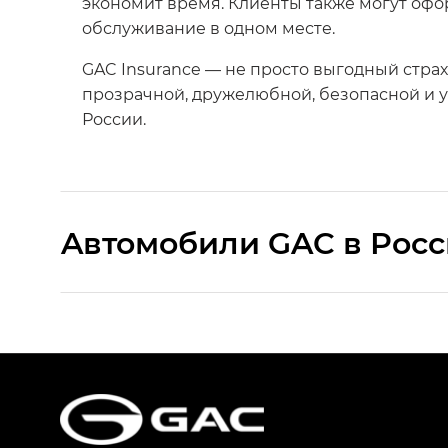
экономит время. Клиенты также могут оф
обслуживание в одном месте.
GAC Insurance — не просто выгодный стра
прозрачной, дружелюбной, безопасной и 
России.
Aвтомобили GAC в Рос
S9 — Эс 9 (S9) в комплектации Эс Икс 
S7 — Эс 7 (S7) в комплектациях Эс Икс П
HYPTEC HT — Хайптек Эйч Ти (HYPTEC H