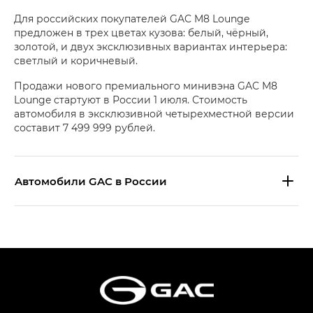
Для российских покупателей GAC M8 Lounge
предложен в трех цветах кузова: белый, чёрный,
золотой, и двух эксклюзивных вариантах интерьера:
светлый и коричневый.
Продажи нового премиального минивэна GAC M8
Lounge стартуют в России 1 июля. Стоимость
автомобиля в эксклюзивной четырехместной версии
составит 7 499 999 рублей.
Aвтомобили GAC в России
S9 — Эс 9 (S9) в комплектации
Эс Икс ПРЕМИУМ — SX PREMIUM
S7 — Эс 7 (S7) в комплектациях
Эс Икс ПРЕМИУМ — SX PREMIUM, Эс Тэ — ST