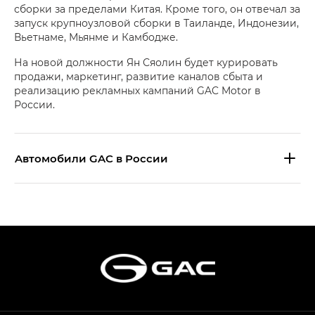
сборки за пределами Китая. Кроме того, он отвечал за
запуск крупноузловой сборки в Таиланде, Индонезии,
Вьетнаме, Мьянме и Камбодже.
На новой должности Ян Сяолин будет курировать
продажи, маркетинг, развитие каналов сбыта и
реализацию рекламных кампаний GAC Motor в
России.
Aвтомобили GAC в России
S9 — Эс 9 (S9) в комплектации
Эс Икс ПРЕМИУМ — SX PREMIUM
S7 — Эс 7 (S7) в комплектациях
Эс Икс ПРЕМИУМ — SX PREMIUM, Эс Тэ — ST
HYPTEC HT — Хайптек Эйч Ти (HYPTEC HT)
в комплектации Экс ПРЕМИУМ — EX PREMIUM