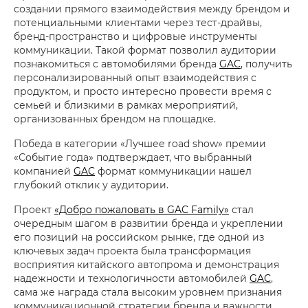
создании прямого взаимодействия между брендом и
потенциальными клиентами через тест-драйвы,
бренд-пространство и цифровые инструменты
коммуникации. Такой формат позволил аудитории
познакомиться с автомобилями бренда
GAC
, получить
персонализированный опыт взаимодействия с
продуктом, и просто интересно провести время с
семьей и близкими в рамках мероприятий,
организованных брендом на площадке.
Победа в категории «Лучшее road show» премии
«Событие года» подтверждает, что выбранный
компанией
GAC
формат коммуникации нашел
глубокий отклик у аудитории.
Проект
«Добро пожаловать в GAC Family»
стал
очередным шагом в развитии бренда и укреплении
его позиций на российском рынке, где одной из
ключевых задач проекта была трансформация
восприятия китайского автопрома и демонстрация
надежности и технологичности автомобилей
GAC
,
сама же награда стала высоким уровнем признания
коммуникационной стратегии бренда и важности