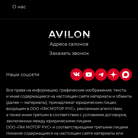
привод — GB AWD, Джи Эль Полный привод —
О нас
GL AWD
M8 — Эм 8 (M8) в комплектациях Джи Эль — GL,
Джи Ти — GT, Джи Икс — GX,
Джи Икс ПРЕМИУМ — GX PREMIUM, ЛАУНЖ —
LOUNGE
Адреса салонов
Заказать звонок
Empow — Эмпау (Empow) в комплектации
Джи Эс — GS, Джи Эль с элементы экстерьера
в спортивном стиле — GL
(S-Style)
Все права на информацию, графические изображения, тексты
и иные содержащиеся на настоящем сайте материалы и объекты
(далее — материалы), принадлежат юридическим лицам,
входящим в ООО «ГАК МОТОР РУС», рекламным агентствам,
а также иным третьим в соответствии с условиями договоров,
заключенных между юридическими лицами
ООО «ГАК МОТОР РУС» и соответствующими третьими лицами.
Никакие содержащиеся на настоящем сайте материалы или