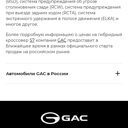
(BSD), система предупреждения об угрозе
столкновения сзади (RCW), система предупреждения
при выезде задним ходом (RCTA), система
экстренного удержания в полосе движения (ELKA) и
многое другое.
Более подробную информацию о ценах на гибридный
кроссовер
S7
компания
GAC
предоставит в
ближайшее время в рамках официального старта
продаж на российском рынке.
Aвтомобили GAC в России
S9 — Эс 9 (S9) в комплектации
Эс Икс ПРЕМИУМ — SX PREMIUM
S7 — Эс 7 (S7) в комплектациях
Эс Икс ПРЕМИУМ — SX PREMIUM, Эс Тэ — ST