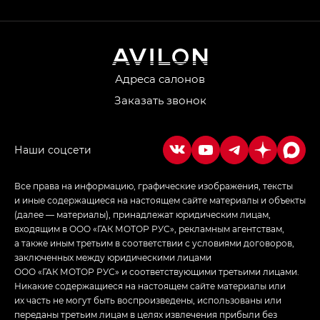
GL AWD
M8 — Эм 8 (M8) в комплектациях Джи Эль — GL,
Джи Ти — GT, Джи Икс — GX,
Джи Икс ПРЕМИУМ — GX PREMIUM, ЛАУНЖ —
LOUNGE
Адреса салонов
Заказать звонок
Empow — Эмпау (Empow) в комплектации
Джи Эс — GS, Джи Эль с элементы экстерьера
в спортивном стиле — GL
(S-Style)
Все права на информацию, графические изображения, тексты
и иные содержащиеся на настоящем сайте материалы и объекты
(далее — материалы), принадлежат юридическим лицам,
входящим в ООО «ГАК МОТОР РУС», рекламным агентствам,
а также иным третьим в соответствии с условиями договоров,
заключенных между юридическими лицами
ООО «ГАК МОТОР РУС» и соответствующими третьими лицами.
Никакие содержащиеся на настоящем сайте материалы или
их часть не могут быть воспроизведены, использованы или
переданы третьим лицам в целях извлечения прибыли без