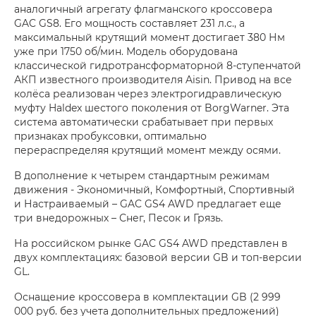
аналогичный агрегату флагманского кроссовера
GAC GS8. Его мощность составляет 231 л.с., а
максимальный крутящий момент достигает 380 Нм
уже при 1750 об/мин. Модель оборудована
классической гидротрансформаторной 8-ступенчатой
АКП известного производителя Aisin. Привод на все
колёса реализован через электрогидравлическую
муфту Haldex шестого поколения от BorgWarner. Эта
система автоматически срабатывает при первых
признаках пробуксовки, оптимально
перераспределяя крутящий момент между осями.
В дополнение к четырем стандартным режимам
движения - Экономичный, Комфортный, Спортивный
и Настраиваемый – GAC GS4 AWD предлагает еще
три внедорожных – Снег, Песок и Грязь.
На российском рынке GAC GS4 AWD представлен в
двух комплектациях: базовой версии GB и топ-версии
GL.
Оснащение кроссовера в комплектации GB (2 999
000 руб. без учета дополнительных предложений)