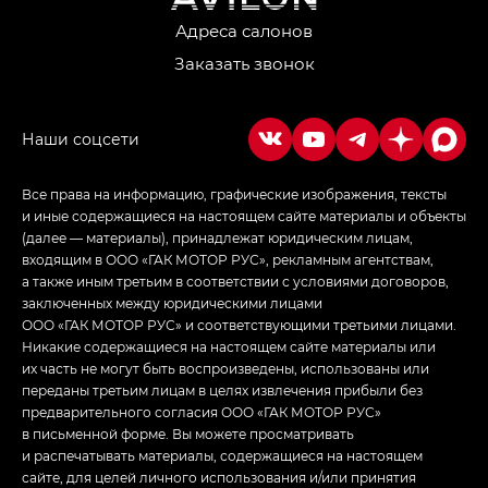
Джи Икс ПРЕМИУМ — GX PREMIUM, ЛАУНЖ —
LOUNGE
Адреса салонов
Заказать звонок
Empow — Эмпау (Empow) в комплектации
Джи Эс — GS, Джи Эль с элементы экстерьера
в спортивном стиле — GL
(S-Style)
Все права на информацию, графические изображения, тексты
и иные содержащиеся на настоящем сайте материалы и объекты
(далее — материалы), принадлежат юридическим лицам,
входящим в ООО «ГАК МОТОР РУС», рекламным агентствам,
а также иным третьим в соответствии с условиями договоров,
заключенных между юридическими лицами
ООО «ГАК МОТОР РУС» и соответствующими третьими лицами.
Никакие содержащиеся на настоящем сайте материалы или
их часть не могут быть воспроизведены, использованы или
переданы третьим лицам в целях извлечения прибыли без
предварительного согласия ООО «ГАК МОТОР РУС»
в письменной форме. Вы можете просматривать
и распечатывать материалы, содержащиеся на настоящем
сайте, для целей личного использования и/или принятия