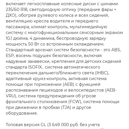
включает легкосплавные колесные диски с шинами
235/60 R18, светодиодную оптику (передние фары +
ДХО), обогрев рулевого колеса и всех сидений,
вентиляцию кресла водителя и переднего
пассажира, климат-контроль, мультимедийную
систему с многофункциональным сенсорным экраном
10,1 дюйма, 4 динамика, беспроводную зарядку
мощность 50 Вт со встроенным охлаждением.
Стандартный арсенал систем безопасности - это ABS,
ESP, восемь подушек безопасности, включая
надувные занавески, крепления для детских сидений
стандарта ISOFIX, система автоматического
переключения дальнего/ближнего света (IHBC),
адаптивный круиз-контроль, активная система
помощи при торможении (AEB) с функцией
распознавания пешеходов и велосипедистов (AEB-
VRU), система предупреждения об угрозе
фронтального столкновения (FCW), система помощи
при движении в пробках (TJA) и другое
оборудование.
Топовая версия GL (3 649 000 руб. без учета