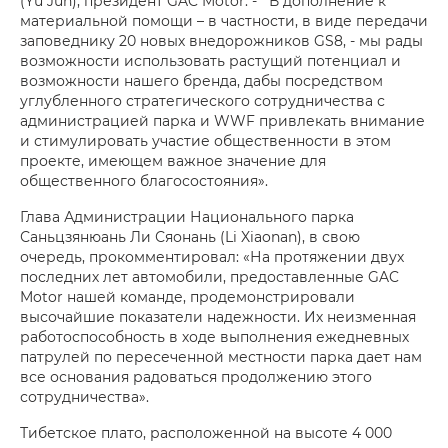
(Yu Jun), президент GAC Motor. - В дополнение к
материальной помощи – в частности, в виде передачи
заповеднику 20 новых внедорожников GS8, - мы рады
возможности использовать растущий потенциал и
возможности нашего бренда, дабы посредством
углубленного стратегического сотрудничества с
администрацией парка и WWF привлекать внимание
и стимулировать участие общественности в этом
проекте, имеющем важное значение для
общественного благосостояния».
Глава Администрации Национального парка
Саньцзянюань Ли Сяонань (Li Xiaonan), в свою
очередь, прокомментировал: «На протяжении двух
последних лет автомобили, предоставленные GAC
Motor нашей команде, продемонстрировали
высочайшие показатели надежности. Их неизменная
работоспособность в ходе выполнения ежедневных
патрулей по пересеченной местности парка дает нам
все основания радоваться продолжению этого
сотрудничества».
Тибетское плато, расположенной на высоте 4 000