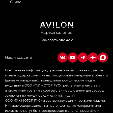
привод — GB AWD, Джи Эль Полный привод —
О нас
GL AWD
M8 — Эм 8 (M8) в комплектациях Джи Эль — GL,
Джи Ти — GT, Джи Икс — GX,
Джи Икс ПРЕМИУМ — GX PREMIUM, ЛАУНЖ —
LOUNGE
Адреса салонов
Заказать звонок
Empow — Эмпау (Empow) в комплектации
Джи Эс — GS, Джи Эль с элементы экстерьера
в спортивном стиле — GL
(S-Style)
Все права на информацию, графические изображения, тексты
и иные содержащиеся на настоящем сайте материалы и объекты
(далее — материалы), принадлежат юридическим лицам,
входящим в ООО «ГАК МОТОР РУС», рекламным агентствам,
а также иным третьим в соответствии с условиями договоров,
заключенных между юридическими лицами
ООО «ГАК МОТОР РУС» и соответствующими третьими лицами.
Никакие содержащиеся на настоящем сайте материалы или
их часть не могут быть воспроизведены, использованы или