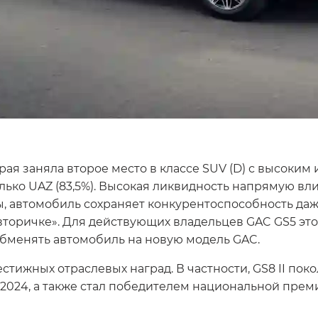
рая заняла второе место в классе SUV (D) с высоким
только UAZ (83,5%). Высокая ликвидность напрямую в
, автомобиль сохраняет конкурентоспособность даже
вторичке». Для действующих владельцев GAC GS5 эт
обменять автомобиль на новую модель GAC.
стижных отраслевых наград. В частности, GS8 II по
 2024, а также стал победителем национальной прем