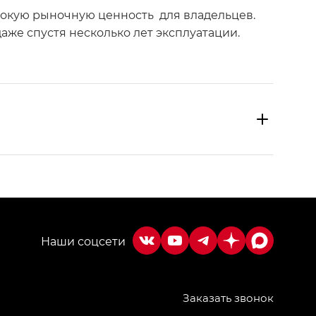
ысокую рыночную ценность для владельцев.
же спустя несколько лет эксплуатации.
Заказать звонок
МИУМ — GX PREMIUM, Джи Эти — GT, Джи Эль —