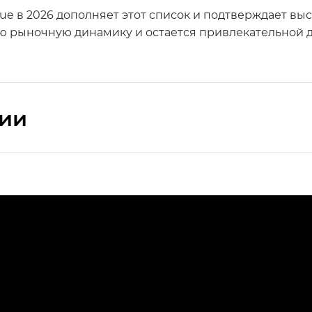
lue в 2026 дополняет этот список и подтверждает в
 рыночную динамику и остается привлекательной да
сии
ПРЕМИУМ — SX PREMIUM
РЕМИУМ — SX PREMIUM, Эс Тэ — ST
T) в комплектации Экс ПРЕМИУМ — EX PREMIUM
— EX, Экс ПРЕМИУМ — EX Premium
Джи Эс 8 ТРЭВЕЛЛЕР — GS8 TRAVELLER, Джи Икс ПРЕ