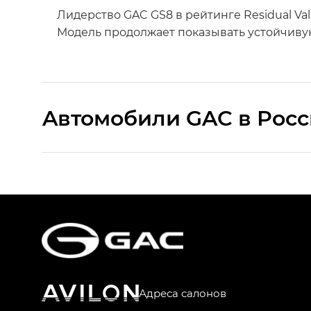
Лидерство GAC GS8 в рейтинге Residual Va
Модель продолжает показывать устойчивую
Aвтомобили GAC в Рос
S9 — Эс 9 (S9) в комплектации Эс Икс 
S7 — Эс 7 (S7) в комплектациях Эс Икс П
HYPTEC HT — Хайптек Эйч Ти (HYPTEC H
AION V — Айон Ви в комплектациях Экс 
Адреса салонов
GS8 — Джи Эс 8 (GS8) в комплектациях 