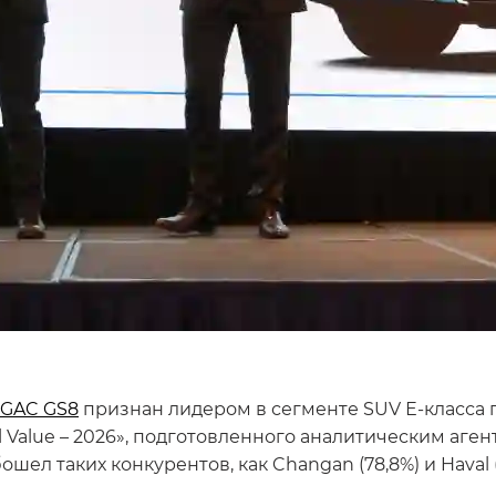
GAC GS8
признан лидером в сегменте SUV Е-класса 
 Value – 2026», подготовленного аналитическим аге
ошел таких конкурентов, как Changan (78,8%) и Haval (