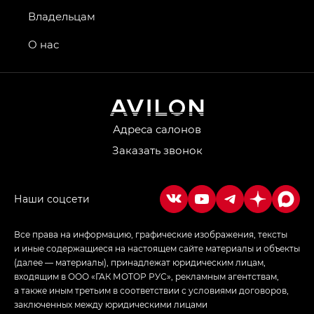
GS4 — Джи Эс 4 (GS4) в комплектациях Джи Би
Владельцам
Передний привод — GB 2WD, Джи Би Полный
привод — GB AWD, Джи Эль Полный привод —
О нас
GL AWD
M8 — Эм 8 (M8) в комплектациях Джи Эль — GL,
Джи Ти — GT, Джи Икс — GX,
Джи Икс ПРЕМИУМ — GX PREMIUM, ЛАУНЖ —
LOUNGE
Адреса салонов
Заказать звонок
Empow — Эмпау (Empow) в комплектации
Джи Эс — GS, Джи Эль с элементы экстерьера
в спортивном стиле — GL
(S-Style)
Все права на информацию, графические изображения, тексты
и иные содержащиеся на настоящем сайте материалы и объекты
(далее — материалы), принадлежат юридическим лицам,
входящим в ООО «ГАК МОТОР РУС», рекламным агентствам,
а также иным третьим в соответствии с условиями договоров,
заключенных между юридическими лицами