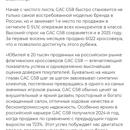
Начав с чистого листа, GAC GS8 быстро становится не
только самой востребованной моделью бренда в
России, но и занимает 1-е место по продажам в
сегменте E-SUV, опережая всех конкурентов в классе.
Высокий спрос на GAC GS8 сохраняется и в 2025 году.
За первые восемь месяцев продано 6022 кроссовера,
что и позволило достигнуть этого рубежа.
«Юбилей в 20 тысяч проданных на российском рынке
флагманских кроссоверов GAC GS8 — впечатляющий
показатель успеха и одновременно высочайшая
оценка доверия покупателей. Буквально на наших
глазах GAC GS8 шаг за шагом завоевывал симпатии
клиентов, постепенно превращаясь в одного из самых
значимых игроков рынка. GAC GS8 обычно ценят за
внушительный и яркий дизайн, просторный и богато
оснащенный салон, отличные ходовые качества и
бескомпромиссную надежность. Особенно ярким в
российской карьере GAC GS8 получился 2024-й год,
когда продажи по сравнению с предыдущим годом
выросли на 723%. Этот успех побуждает нас двигаться