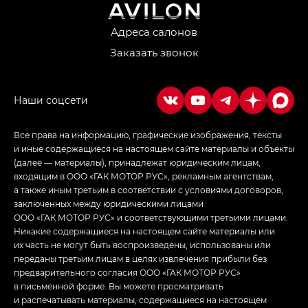
Джи Ти — GT, Джи Икс — GX,
Джи Икс ПРЕМИУМ — GX PREMIUM, ЛАУНЖ —
LOUNGE
Адреса салонов
Заказать звонок
Empow — Эмпау (Empow) в комплектации
Джи Эс — GS, Джи Эль с элементы экстерьера
в спортивном стиле — GL
(S-Style)
Все права на информацию, графические изображения, тексты
и иные содержащиеся на настоящем сайте материалы и объекты
(далее — материалы), принадлежат юридическим лицам,
входящим в ООО «ГАК МОТОР РУС», рекламным агентствам,
а также иным третьим в соответствии с условиями договоров,
заключенных между юридическими лицами
ООО «ГАК МОТОР РУС» и соответствующими третьими лицами.
Никакие содержащиеся на настоящем сайте материалы или
их часть не могут быть воспроизведены, использованы или
переданы третьим лицам в целях извлечения прибыли без
предварительного согласия ООО «ГАК МОТОР РУС»
в письменной форме. Вы можете просматривать
и распечатывать материалы, содержащиеся на настоящем