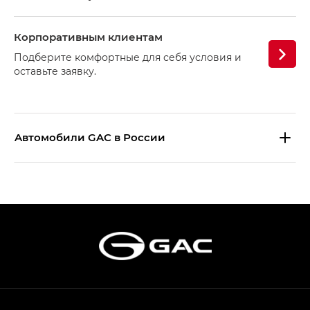
Корпоративным клиентам
Подберите комфортные для себя условия и
оставьте заявку.
Aвтомобили GAC в России
S9 — Эс 9 (S9) в комплектации
Эс Икс ПРЕМИУМ — SX PREMIUM
S7 — Эс 7 (S7) в комплектациях
Эс Икс ПРЕМИУМ — SX PREMIUM, Эс Тэ — ST
HYPTEC HT — Хайптек Эйч Ти (HYPTEC HT)
в комплектации Экс ПРЕМИУМ — EX PREMIUM