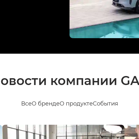
овости компании G
Все
О бренде
О продукте
События