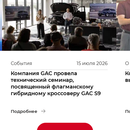
События
15
июля
2026
О
Компания GAC провела
К
технический семинар,
в
посвященный флагманскому
гибридному кроссоверу GAC S9
Подробнее
П