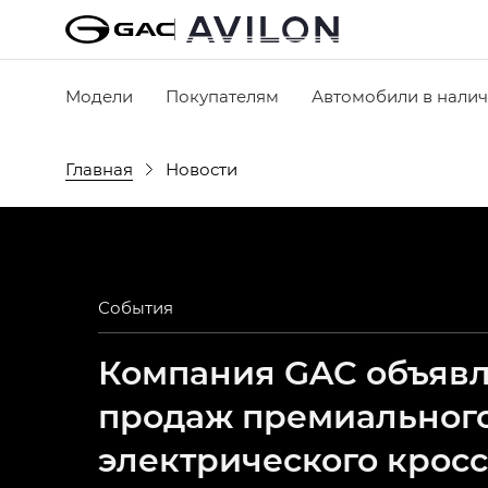
Модели
Покупателям
Автомобили в нали
Главная
Новости
События
Компания GAC объявля
продаж премиальног
электрического крос