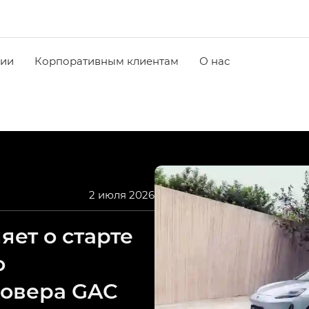
чии
Корпоративным клиентам
О нас
2 июля 2026
ет о старте
о
совера GAC