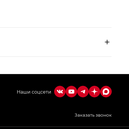
Заказать звонок
МИУМ — GX PREMIUM, Джи Эти — GT, Джи Эль —