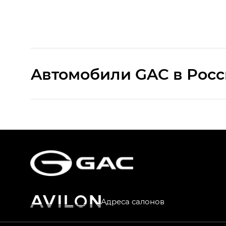
Aвтомобили GAC в Рос
S9 — Эс 9 (S9) в комплектации Эс Икс 
S7 — Эс 7 (S7) в комплектациях Эс Икс П
HYPTEC HT — Хайптек Эйч Ти (HYPTEC H
AION V — Айон Ви в комплектациях Экс 
Адреса салонов
GS8 — Джи Эс 8 (GS8) в комплектациях 
GL