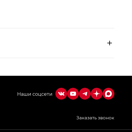
Заказать звонок
МИУМ — GX PREMIUM, Джи Эти — GT, Джи Эль —