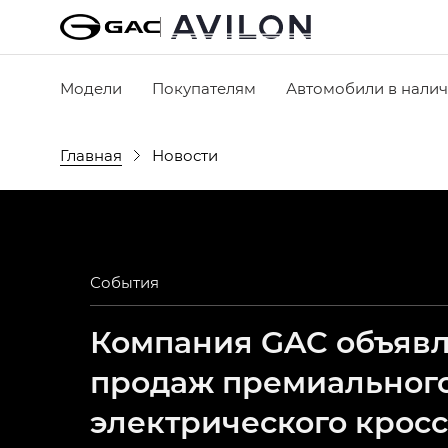
Модели
Покупателям
Автомобили в нали
Главная
Новости
События
Компания GAC объявля
продаж премиальног
электрического крос