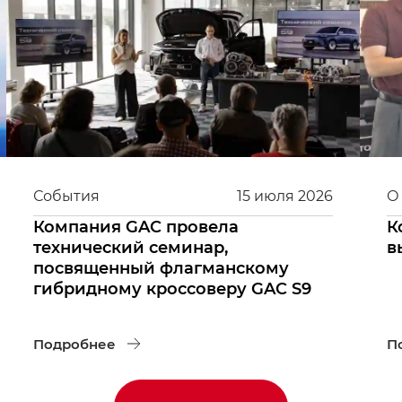
События
15
июля
2026
О
Компания GAC провела
К
технический семинар,
в
посвященный флагманскому
гибридному кроссоверу GAC S9
Подробнее
П