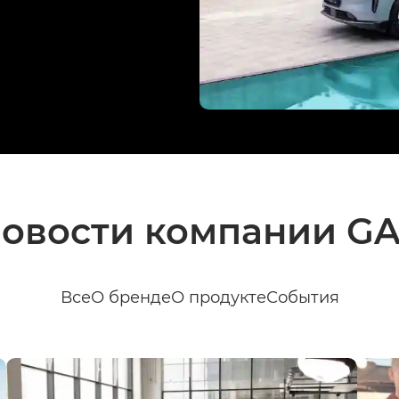
овости компании G
Все
О бренде
О продукте
События