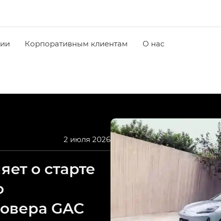
чии
Корпоративным клиентам
О нас
2 июля 2026
ет о старте
о
совера GAC