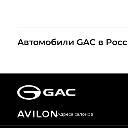
Aвтомобили GAC в Рос
S9 — Эс 9 (S9) в комплектации Эс Икс 
S7 — Эс 7 (S7) в комплектациях Эс Икс П
HYPTEC HT — Хайптек Эйч Ти (HYPTEC H
AION V — Айон Ви в комплектациях Экс 
Адреса салонов
GS8 — Джи Эс 8 (GS8) в комплектациях 
GL