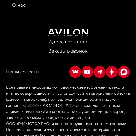
привод — GB AWD, Джи Эль Полный привод —
О нас
GL AWD
M8 — Эм 8 (M8) в комплектациях Джи Эль — GL,
Джи Ти — GT, Джи Икс — GX,
Джи Икс ПРЕМИУМ — GX PREMIUM, ЛАУНЖ —
LOUNGE
Адреса салонов
Заказать звонок
Empow — Эмпау (Empow) в комплектации
Джи Эс — GS, Джи Эль с элементы экстерьера
в спортивном стиле — GL
(S-Style)
Все права на информацию, графические изображения, тексты
и иные содержащиеся на настоящем сайте материалы и объекты
(далее — материалы), принадлежат юридическим лицам,
входящим в ООО «ГАК МОТОР РУС», рекламным агентствам,
а также иным третьим в соответствии с условиями договоров,
заключенных между юридическими лицами
ООО «ГАК МОТОР РУС» и соответствующими третьими лицами.
Никакие содержащиеся на настоящем сайте материалы или
их часть не могут быть воспроизведены, использованы или