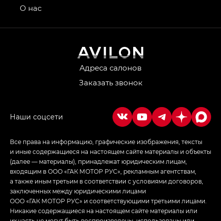
привод — GB AWD, Джи Эль Полный привод —
О нас
GL AWD
M8 — Эм 8 (M8) в комплектациях Джи Эль — GL,
Джи Ти — GT, Джи Икс — GX,
Джи Икс ПРЕМИУМ — GX PREMIUM, ЛАУНЖ —
LOUNGE
Адреса салонов
Заказать звонок
Empow — Эмпау (Empow) в комплектации
Джи Эс — GS, Джи Эль с элементы экстерьера
в спортивном стиле — GL
(S-Style)
Все права на информацию, графические изображения, тексты
и иные содержащиеся на настоящем сайте материалы и объекты
(далее — материалы), принадлежат юридическим лицам,
входящим в ООО «ГАК МОТОР РУС», рекламным агентствам,
а также иным третьим в соответствии с условиями договоров,
заключенных между юридическими лицами
ООО «ГАК МОТОР РУС» и соответствующими третьими лицами.
Никакие содержащиеся на настоящем сайте материалы или
их часть не могут быть воспроизведены, использованы или