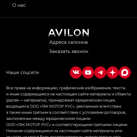
привод — GB AWD, Джи Эль Полный привод —
О нас
GL AWD
M8 — Эм 8 (M8) в комплектациях Джи Эль — GL,
Джи Ти — GT, Джи Икс — GX,
Джи Икс ПРЕМИУМ — GX PREMIUM, ЛАУНЖ —
LOUNGE
Адреса салонов
Заказать звонок
Empow — Эмпау (Empow) в комплектации
Джи Эс — GS, Джи Эль с элементы экстерьера
в спортивном стиле — GL
(S-Style)
Все права на информацию, графические изображения, тексты
и иные содержащиеся на настоящем сайте материалы и объекты
(далее — материалы), принадлежат юридическим лицам,
входящим в ООО «ГАК МОТОР РУС», рекламным агентствам,
а также иным третьим в соответствии с условиями договоров,
заключенных между юридическими лицами
ООО «ГАК МОТОР РУС» и соответствующими третьими лицами.
Никакие содержащиеся на настоящем сайте материалы или
их часть не могут быть воспроизведены, использованы или